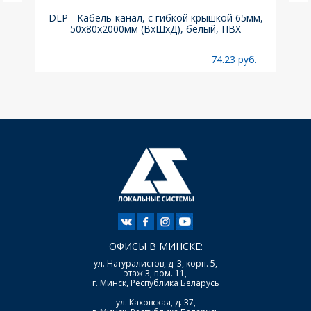
(до
DLP - Кабель-канал, с гибкой крышкой 65мм,
Вык
A
50x80х2000мм (ВхШхД), белый, ПВХ
раз
б.
74.23 руб.
ОФИСЫ В МИНСКЕ:
ул. Натуралистов, д. 3, корп. 5,
этаж 3, пом. 11,
г. Минск, Республика Беларусь
ул. Каховская, д. 37,