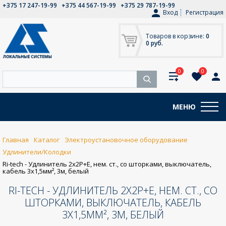
+375 17 247-19-99
+375 44 567-19-99
+375 29 787-19-99
Вход
Регистрация
Товаров в корзине:
0
0 руб.
0
0
МЕНЮ
Главная
Каталог
Электроустановочное оборудование
Удлинители/Колодки
Ri-tech - Удлинитель 2x2P+E, нем. ст., со шторками, выключатель,
кабель 3x1,5мм², 3м, белый
RI-TECH - УДЛИНИТЕЛЬ 2X2P+E, НЕМ. СТ., СО
ШТОРКАМИ, ВЫКЛЮЧАТЕЛЬ, КАБЕЛЬ
3X1,5ММ², 3М, БЕЛЫЙ