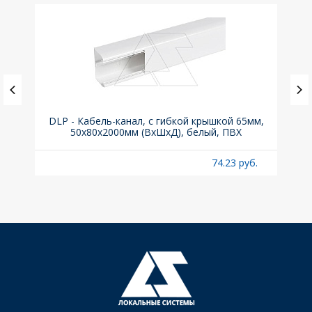
DLP - Кабель-канал, с гибкой крышкой 65мм,
Вык
50x80х2000мм (ВхШхД), белый, ПВХ
раз
б.
74.23 руб.