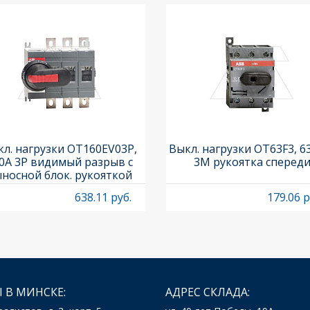
л. нагрузки OT160EV03P,
Выкл. нагрузки OT63F3, 6
0A 3P видимый разрыв с
3M рукоятка сперед
носной блок. рукояткой
HB65J6 и осью OXP6X210
638.11 руб.
179.06 р
 В МИНСКЕ:
АДРЕС СКЛАДА: