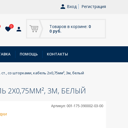
Вход
Регистрация
Товаров в корзине:
0
0
0 руб.
ТАВКА
ПОМОЩЬ
КОНТАКТЫ
. ст., со шторками, кабель 2x0,75мм², 3м, белый
ЛЬ 2X0,75ММ², 3М, БЕЛЫЙ
Артикул: 001-175-390002-03-00
дки