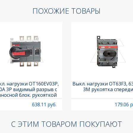
ПОХОЖИЕ ТОВАРЫ
л. нагрузки OT160EV03P,
Выкл. нагрузки OT63F3, 6
0A 3P видимый разрыв с
3M рукоятка сперед
носной блок. рукояткой
HB65J6 и осью OXP6X210
638.11 руб.
179.06 р
С ЭТИМ ТОВАРОМ ПОКУПАЮТ