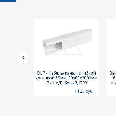
ь PL7-C1/1-
DLP - Кабель-канал, с гибкой
Вык
ка C, 10kA,
крышкой 65мм, 50x80х2000мм
16
 1M
(ВхШхД), белый, ПВХ
вы
O
53.53 руб.
74.23 руб.