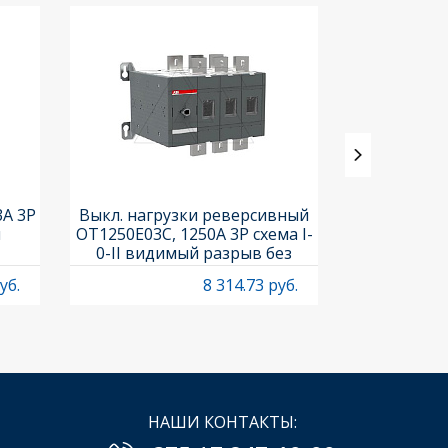
3A 3P
Выкл. нагрузки реверсивный
Выкл. нагр
и
OT1250E03C, 1250A 3P схема I-
OT25F3C, 25A
0-II видимый разрыв без
рукоя
рукоятки
уб.
8 314.73 руб.
НАШИ КОНТАКТЫ: