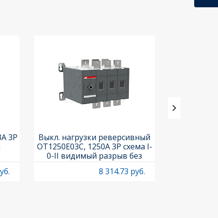
3A 3P
Выкл. нагрузки реверсивный
Выкл. нагр
и
OT1250E03C, 1250A 3P схема I-
OT25F3C, 25A
0-II видимый разрыв без
рукоя
рукоятки
уб.
8 314.73 руб.