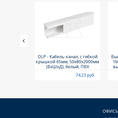
ь PL7-C1/1-
DLP - Кабель-канал, с гибкой
Вык
ка C, 10kA,
крышкой 65мм, 50x80х2000мм
16
 1M
(ВхШхД), белый, ПВХ
вы
O
53.53 руб.
74.23 руб.
ОФИСЫ