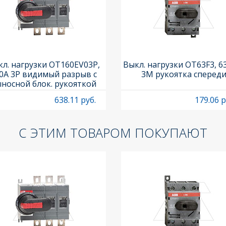
л. нагрузки OT160EV03P,
Выкл. нагрузки OT63F3, 6
0A 3P видимый разрыв с
3M рукоятка сперед
носной блок. рукояткой
HB65J6 и осью OXP6X210
638.11 руб.
179.06 р
С ЭТИМ ТОВАРОМ ПОКУПАЮТ