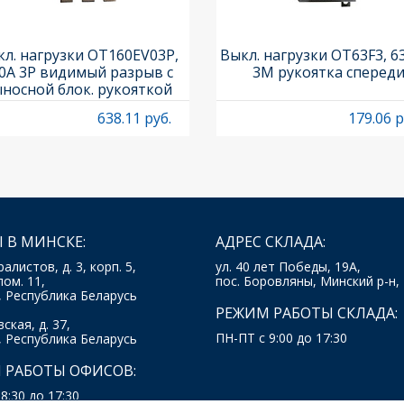
л. нагрузки OT160EV03P,
Выкл. нагрузки OT63F3, 6
0A 3P видимый разрыв с
3M рукоятка сперед
носной блок. рукояткой
HB65J6 и осью OXP6X210
638.11 руб.
179.06 р
 В МИНСКЕ:
АДРЕС СКЛАДА:
ралистов, д. 3, корп. 5,
ул. 40 лет Победы, 19А,
пом. 11,
пос. Боровляны, Минский р-н,
, Республика Беларусь
РЕЖИМ РАБОТЫ СКЛАДА:
ская, д. 37,
ПН-ПТ с 9:00 до 17:30
, Республика Беларусь
 РАБОТЫ ОФИСОВ:
8:30 до 17:30