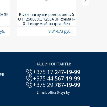
3A 3P
Выкл. нагрузки реверсивный
Выкл. нагр
и
OT1250E03C, 1250A 3P схема I-
OT25F3C, 25A
0-II видимый разрыв без
рукоя
рукоятки
уб.
8 314.73 руб.
НАШИ КОНТАКТЫ:
+375 17
247-19-99
 РБ
+375 44
567-19-99
+375 29
787-19-99
E-mail:
office@lsys.by