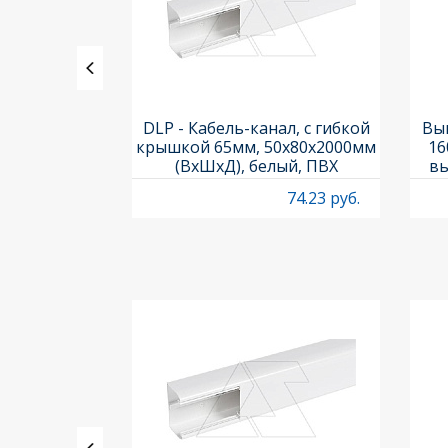
ь PL7-C1/1-
DLP - Кабель-канал, с гибкой
Вык
ка C, 10kA,
крышкой 65мм, 50x80х2000мм
16
 1M
(ВхШхД), белый, ПВХ
вы
O
53.53 руб.
74.23 руб.