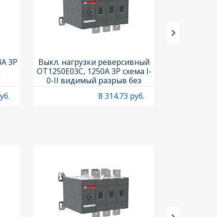
3A 3P
Выкл. нагрузки реверсивный
Выкл. нагр
и
OT1250E03C, 1250A 3P схема I-
OT25F3C, 25A
0-II видимый разрыв без
рукоя
рукоятки
уб.
8 314.73 руб.