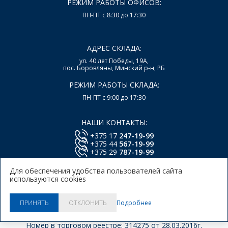
РЕЖИМ РАБОТЫ ОФИСОВ:
ПН-ПТ с 8:30 до 17:30
АДРЕС СКЛАДА:
ул. 40 лет Победы, 19А,
пос. Боровляны, Минский р-н, РБ
РЕЖИМ РАБОТЫ СКЛАДА:
ПН-ПТ с 9:00 до 17:30
НАШИ КОНТАКТЫ:
+375 17
247-19-99
+375 44
567-19-99
+375 29
787-19-99
E-mail:
office@lsys.by
Для обеспечения удобства пользователей сайта
используются cookies
Политика в отношении обработки персональных
данных Пользователей Сайта.
Политика использования
Подробнее
ПРИНЯТЬ
ОТКЛОНИТЬ
куки.
© 2026, ООО "Локальные системы"
Номер в торговом реестре: 314275 от 28.03.2016г.