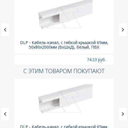
ка C,
DLP - Кабель-канал, с гибкой крышкой 65мм,
Вык
50x80х2000мм (ВхШхД), белый, ПВХ
раз
б.
74.23 руб.
С ЭТИМ ТОВАРОМ ПОКУПАЮТ
ка C,
DLP - Кабель-канал, с гибкой крышкой 65мм,
Вык