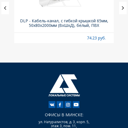
ка C,
DLP - Кабель-канал, с гибкой крышкой 65мм,
Вык
50x80х2000мм (ВхШхД), белый, ПВХ
раз
б.
74.23 руб.
ОФИСЫ В МИНСКЕ:
ул. Натуралистов, д. 3, корп. 5,
этаж 3, пом. 11,