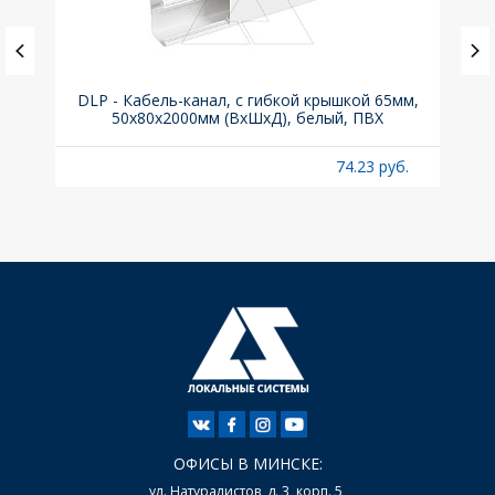
ка C,
DLP - Кабель-канал, с гибкой крышкой 65мм,
Вык
50x80х2000мм (ВхШхД), белый, ПВХ
раз
б.
74.23 руб.
ОФИСЫ В МИНСКЕ:
ул. Натуралистов, д. 3, корп. 5,