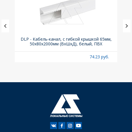
0° для
DLP - Кабель-канал, с гибкой крышкой 65мм,
Вык
50x80х2000мм (ВхШхД), белый, ПВХ
б.
74.23 руб.