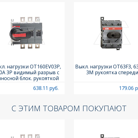
л. нагрузки OT160EV03P,
Выкл. нагрузки OT63F3, 6
0A 3P видимый разрыв с
3M рукоятка сперед
носной блок. рукояткой
HB65J6 и осью OXP6X210
638.11 руб.
179.06 р
С ЭТИМ ТОВАРОМ ПОКУПАЮТ