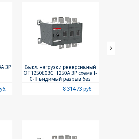
3A 3P
Выкл. нагрузки реверсивный
Выкл. нагр
и
OT1250E03C, 1250A 3P схема I-
OT25F3C, 25A
0-II видимый разрыв без
рукоя
рукоятки
уб.
8 314.73 руб.