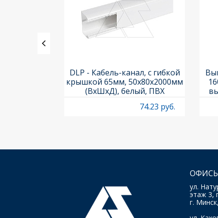
ления задних
DLP - Кабель-канал, с гибкой
Вык
3х3шт.) и
крышкой 65мм, 50x80х2000мм
16
Titan M22-A
(ВхШхД), белый, ПВХ
вы
O
4.97 руб.
74.23 руб.
ОФИСЫ
ул. Нату
этаж 3, 
г. Минск
ул. Кахов