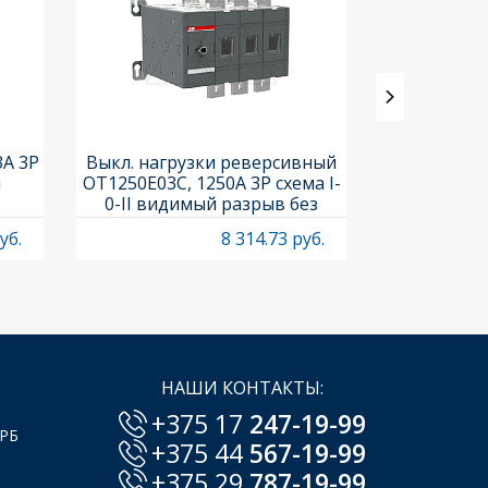
3A 3P
Выкл. нагрузки реверсивный
Выкл. нагр
и
OT1250E03C, 1250A 3P схема I-
OT25F3C, 25A
0-II видимый разрыв без
рукоя
рукоятки
уб.
8 314.73 руб.
НАШИ КОНТАКТЫ:
+375 17
247-19-99
 РБ
+375 44
567-19-99
+375 29
787-19-99