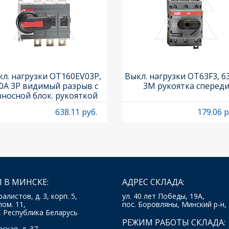
л. нагрузки OT160EV03P,
Выкл. нагрузки OT63F3, 6
0A 3P видимый разрыв с
3M рукоятка сперед
носной блок. рукояткой
HB65J6 и осью OXP6X210
638.11 руб.
179.06 р
 В МИНСКЕ:
АДРЕС СКЛАДА:
ралистов, д. 3, корп. 5,
ул. 40 лет Победы, 19А,
пом. 11,
пос. Боровляны, Минский р-н,
, Республика Беларусь
РЕЖИМ РАБОТЫ СКЛАДА:
ская, д. 37,