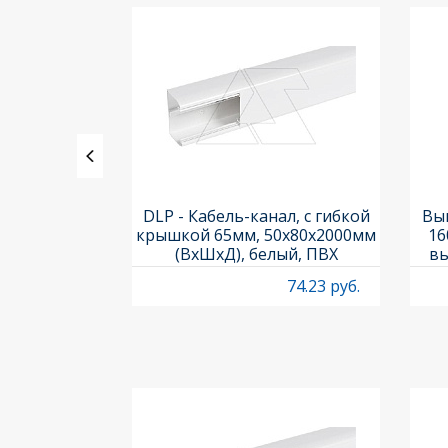
ления задних
DLP - Кабель-канал, с гибкой
Вык
3х3шт.) и
крышкой 65мм, 50x80х2000мм
16
Titan M22-A
(ВхШхД), белый, ПВХ
вы
O
4.97 руб.
74.23 руб.