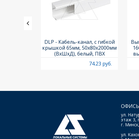
, 4А, Titan
DLP - Кабель-канал, с гибкой
Вык
01
крышкой 65мм, 50x80х2000мм
16
(ВхШхД), белый, ПВХ
вы
O
9.95 руб.
74.23 руб.
ОФИСЫ
ул. Нату
этаж 3, 
г. Минск
ул. Кахов