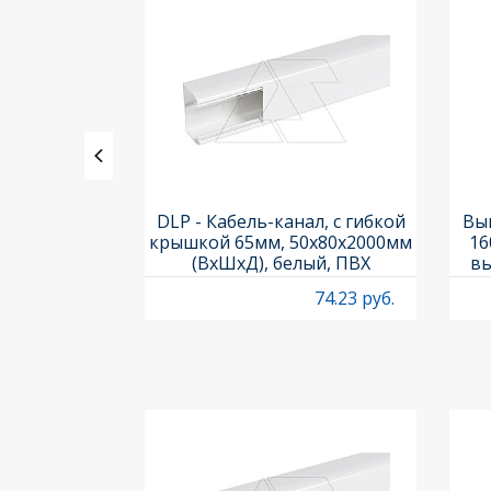
, 4А, Titan
DLP - Кабель-канал, с гибкой
Вык
01
крышкой 65мм, 50x80х2000мм
16
(ВхШхД), белый, ПВХ
вы
O
9.95 руб.
74.23 руб.