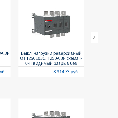
3A 3P
Выкл. нагрузки реверсивный
Выкл. нагр
и
OT1250E03C, 1250A 3P схема I-
OT25F3C, 25A
0-II видимый разрыв без
рукоя
рукоятки
уб.
8 314.73 руб.