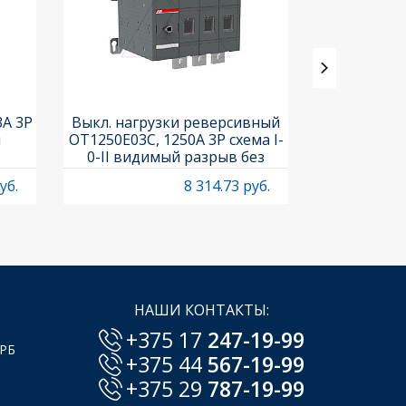
3A 3P
Выкл. нагрузки реверсивный
Выкл. нагр
и
OT1250E03C, 1250A 3P схема I-
OT25F3C, 25A
0-II видимый разрыв без
рукоя
рукоятки
уб.
8 314.73 руб.
НАШИ КОНТАКТЫ:
+375 17
247-19-99
 РБ
+375 44
567-19-99
+375 29
787-19-99