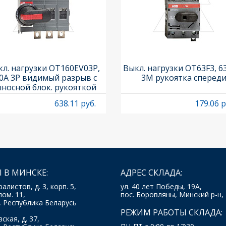
л. нагрузки OT160EV03P,
Выкл. нагрузки OT63F3, 6
0A 3P видимый разрыв с
3M рукоятка сперед
носной блок. рукояткой
HB65J6 и осью OXP6X210
638.11 руб.
179.06 р
 В МИНСКЕ:
АДРЕС СКЛАДА:
ралистов, д. 3, корп. 5,
ул. 40 лет Победы, 19А,
пом. 11,
пос. Боровляны, Минский р-н,
, Республика Беларусь
РЕЖИМ РАБОТЫ СКЛАДА:
ская, д. 37,