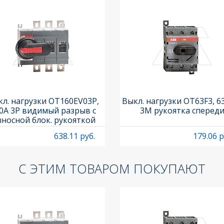
л. нагрузки OT160EV03P,
Выкл. нагрузки OT63F3, 6
0A 3P видимый разрыв с
3M рукоятка сперед
носной блок. рукояткой
HB65J6 и осью OXP6X210
638.11 руб.
179.06 р
С ЭТИМ ТОВАРОМ ПОКУПАЮТ