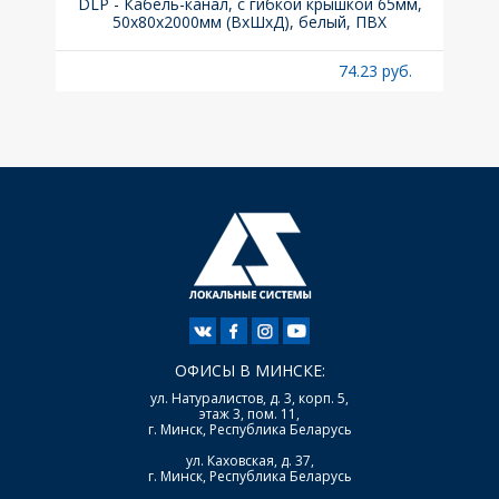
ка C,
DLP - Кабель-канал, с гибкой крышкой 65мм,
Вык
50x80х2000мм (ВхШхД), белый, ПВХ
раз
б.
74.23 руб.
ОФИСЫ В МИНСКЕ:
ул. Натуралистов, д. 3, корп. 5,
этаж 3, пом. 11,
г. Минск, Республика Беларусь
ул. Каховская, д. 37,
г. Минск, Республика Беларусь