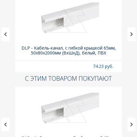
ка C,
DLP - Кабель-канал, с гибкой крышкой 65мм,
Вык
50x80х2000мм (ВхШхД), белый, ПВХ
раз
б.
74.23 руб.
С ЭТИМ ТОВАРОМ ПОКУПАЮТ