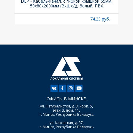
ка C,
DLP - Кабель-канал, с гибкой крышкой 65мм,
Вык
50x80х2000мм (ВхШхД), белый, ПВХ
раз
б.
74.23 руб.
ОФИСЫ В МИНСКЕ:
ул. Натуралистов, д. 3, корп. 5,
этаж 3, пом. 11,
г. Минск, Республика Беларусь
ул. Каховская, д. 37,
г. Минск, Республика Беларусь