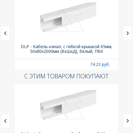
ка C,
DLP - Кабель-канал, с гибкой крышкой 65мм,
Вык
50x80х2000мм (ВхШхД), белый, ПВХ
раз
б.
74.23 руб.
С ЭТИМ ТОВАРОМ ПОКУПАЮТ