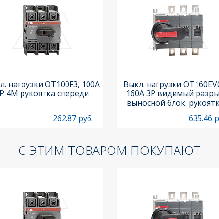
л. нагрузки OT100F3, 100A
Выкл. нагрузки OT160EV
P 4M рукоятка спереди
160A 3P видимый разры
выносной блок. рукоят
OHB65J6 и осью OXP6X
262.87 руб.
635.46 р
С ЭТИМ ТОВАРОМ ПОКУПАЮТ