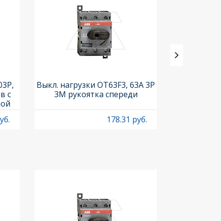
03P,
Выкл. нагрузки OT63F3, 63A 3P
Выкл. нагр
в с
3M рукоятка спереди
OT1250E03C,
кой
0-II вид
210
р
уб.
178.31 руб.