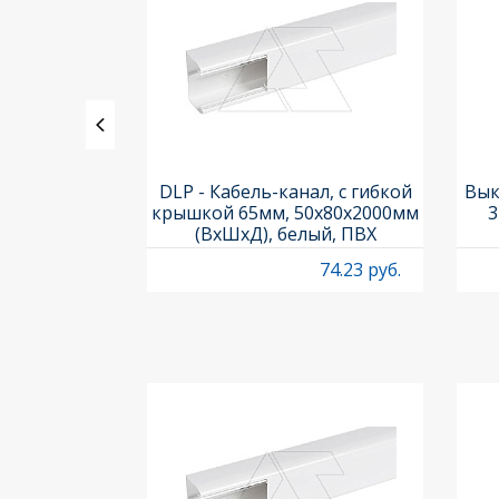
утренний,
DLP - Кабель-канал, с гибкой
Вык
...100° для
крышкой 65мм, 50x80х2000мм
3
а 50х105
(ВхШхД), белый, ПВХ
24.04 руб.
74.23 руб.