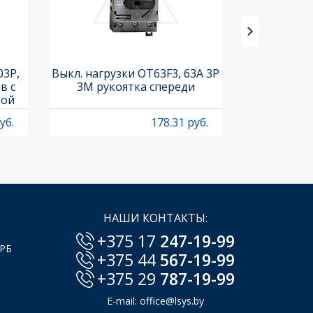
03P,
Выкл. нагрузки OT63F3, 63A 3P
Выкл. нагр
в с
3M рукоятка спереди
OT1250E03C,
кой
0-II вид
210
р
уб.
178.31 руб.
НАШИ КОНТАКТЫ:
+375 17
247-19-99
 РБ
+375 44
567-19-99
+375 29
787-19-99
E-mail:
office@lsys.by