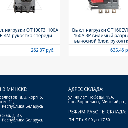
л. нагрузки OT100F3, 100A
Выкл. нагрузки OT160EV
P 4M рукоятка спереди
160A 3P видимый разры
выносной блок. рукоят
OHB65J6 и осью OXP6X
262.87 руб.
635.46 р
 В МИНСКЕ:
АДРЕС СКЛАДА:
ралистов, д. 3, корп. 5,
ул. 40 лет Победы, 19А,
пом. 11,
пос. Боровляны, Минский р-н,
, Республика Беларусь
РЕЖИМ РАБОТЫ СКЛАДА:
ская, д. 37,
ПН-ПТ с 9:00 до 17:30
, Республика Беларусь