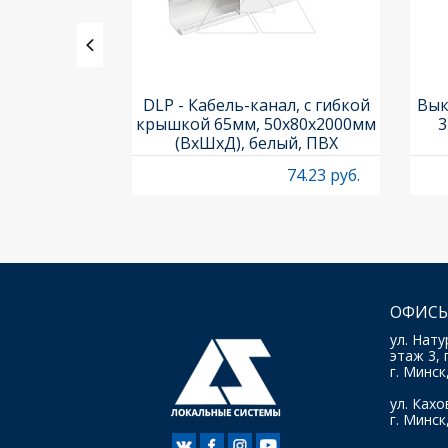
утренний,
DLP - Кабель-канал, с гибкой
Вык
...100° для
крышкой 65мм, 50x80х2000мм
3
а 50х105
(ВхШхД), белый, ПВХ
24.04 руб.
74.23 руб.
ОФИСЫ
ул. Нату
этаж 3, 
г. Минск
ул. Кахов
г. Минск