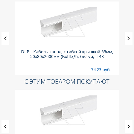
ка C,
DLP - Кабель-канал, с гибкой крышкой 65мм,
Вык
50x80х2000мм (ВхШхД), белый, ПВХ
раз
б.
74.23 руб.
С ЭТИМ ТОВАРОМ ПОКУПАЮТ