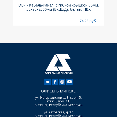
ка C,
DLP - Кабель-канал, с гибкой крышкой 65мм,
Вык
50x80х2000мм (ВхШхД), белый, ПВХ
раз
б.
74.23 руб.
ОФИСЫ В МИНСКЕ:
ул. Натуралистов, д. 3, корп. 5,
этаж 3, пом. 11,
г. Минск, Республика Беларусь
ул. Каховская, д. 37,
г. Минск, Республика Беларусь