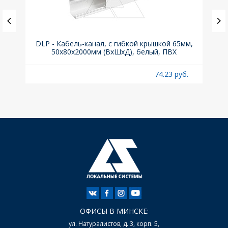
(до
DLP - Кабель-канал, с гибкой крышкой 65мм,
Вык
A
50x80х2000мм (ВхШхД), белый, ПВХ
раз
б.
74.23 руб.
ОФИСЫ В МИНСКЕ:
ул. Натуралистов, д. 3, корп. 5,