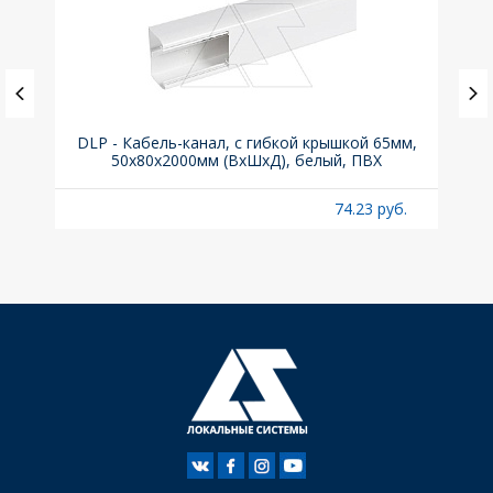
й для
DLP - Кабель-канал, с гибкой крышкой 65мм,
Вык
50x80х2000мм (ВхШхД), белый, ПВХ
раз
б.
74.23 руб.