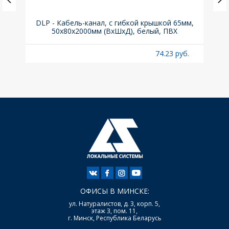
.з.,
DLP - Кабель-канал, с гибкой крышкой 65мм,
Вык
50x80х2000мм (ВхШхД), белый, ПВХ
раз
б.
74.23 руб.
ОФИСЫ В МИНСКЕ:
ул. Натуралистов, д. 3, корп. 5,
этаж 3, пом. 11,
г. Минск, Республика Беларусь