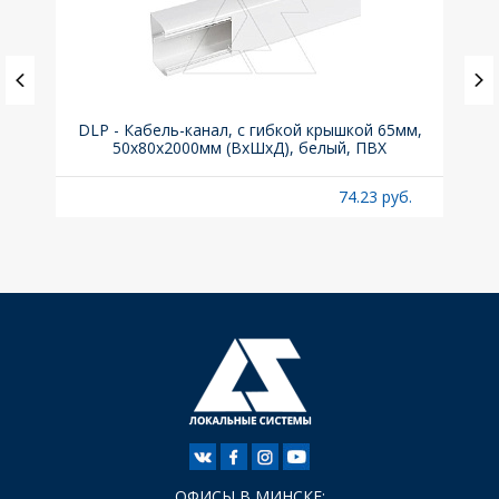
(до
DLP - Кабель-канал, с гибкой крышкой 65мм,
Вык
A
50x80х2000мм (ВхШхД), белый, ПВХ
раз
б.
74.23 руб.
ОФИСЫ В МИНСКЕ: