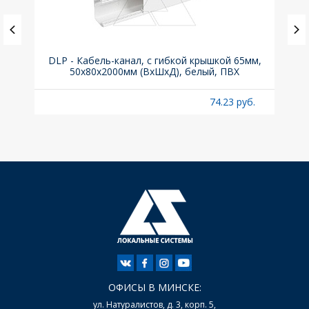
ка C,
DLP - Кабель-канал, с гибкой крышкой 65мм,
Вык
50x80х2000мм (ВхШхД), белый, ПВХ
раз
б.
74.23 руб.
ОФИСЫ В МИНСКЕ:
ул. Натуралистов, д. 3, корп. 5,