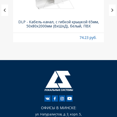
ка C,
DLP - Кабель-канал, с гибкой крышкой 65мм,
Вык
50x80х2000мм (ВхШхД), белый, ПВХ
раз
б.
74.23 руб.
ОФИСЫ В МИНСКЕ:
ул. Натуралистов, д. 3, корп. 5,