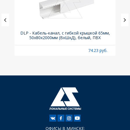
ка C,
DLP - Кабель-канал, с гибкой крышкой 65мм,
Вык
50x80х2000мм (ВхШхД), белый, ПВХ
раз
б.
74.23 руб.
ОФИСЫ В МИНСКЕ: