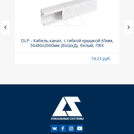
(до
DLP - Кабель-канал, с гибкой крышкой 65мм,
Вык
A
50x80х2000мм (ВхШхД), белый, ПВХ
раз
б.
74.23 руб.