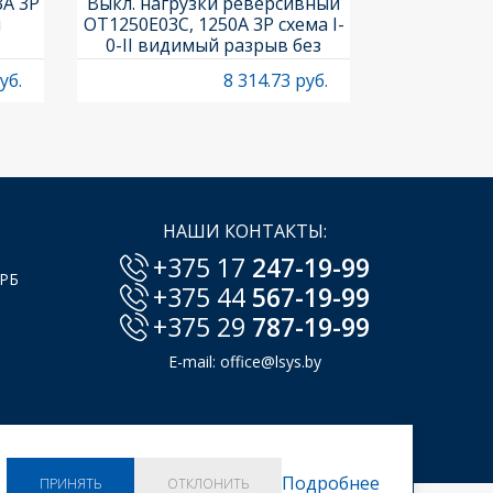
3A 3P
Выкл. нагрузки реверсивный
Выкл. нагр
и
OT1250E03C, 1250A 3P схема I-
OT25F3C, 25A
0-II видимый разрыв без
рукоя
рукоятки
уб.
8 314.73 руб.
НАШИ КОНТАКТЫ:
+375 17
247-19-99
 РБ
+375 44
567-19-99
+375 29
787-19-99
E-mail:
office@lsys.by
Подробнее
ПРИНЯТЬ
ОТКЛОНИТЬ