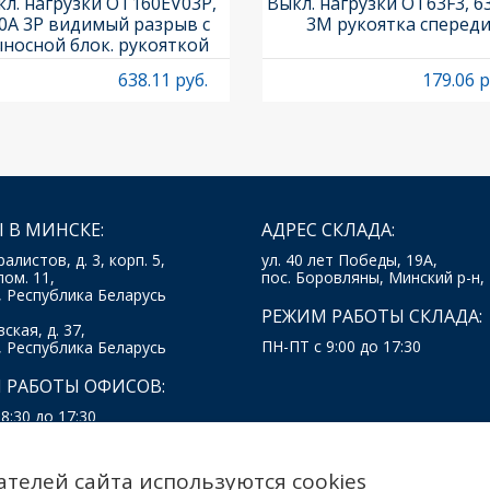
л. нагрузки OT160EV03P,
Выкл. нагрузки OT63F3, 6
0A 3P видимый разрыв с
3M рукоятка сперед
носной блок. рукояткой
HB65J6 и осью OXP6X210
638.11 руб.
179.06 р
 В МИНСКЕ:
АДРЕС СКЛАДА:
ралистов, д. 3, корп. 5,
ул. 40 лет Победы, 19А,
пом. 11,
пос. Боровляны, Минский р-н,
, Республика Беларусь
РЕЖИМ РАБОТЫ СКЛАДА:
ская, д. 37,
ПН-ПТ с 9:00 до 17:30
, Республика Беларусь
 РАБОТЫ ОФИСОВ:
8:30 до 17:30
ателей сайта используются cookies