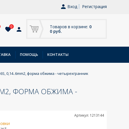
Вход
Регистрация
Товаров в корзине:
0
0
0 руб.
ТАВКА
ПОМОЩЬ
КОНТАКТЫ
6S, 0,14..6mm2, форма обжима - четырехгранник
MM2, ФОРМА ОБЖИМА -
Артикул: 1213144
совки
tact