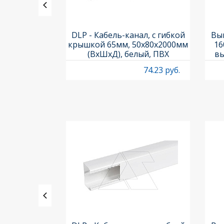
ь PL7-C1/1-
DLP - Кабель-канал, с гибкой
Вык
ка C, 10kA,
крышкой 65мм, 50x80х2000мм
16
 1M
(ВхШхД), белый, ПВХ
вы
O
53.53 руб.
74.23 руб.