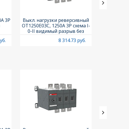
3A 3P
Выкл. нагрузки реверсивный
Выкл. нагр
и
OT1250E03C, 1250A 3P схема I-
OT25F3C, 25A
0-II видимый разрыв без
рукоя
рукоятки
уб.
8 314.73 руб.