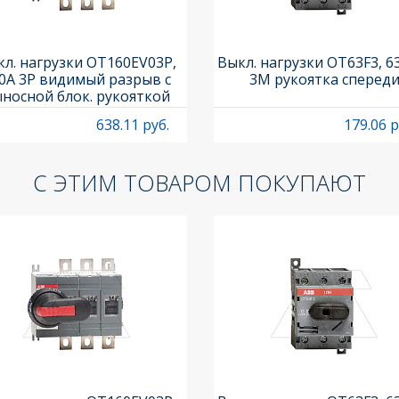
л. нагрузки OT160EV03P,
Выкл. нагрузки OT63F3, 6
0A 3P видимый разрыв с
3M рукоятка сперед
носной блок. рукояткой
HB65J6 и осью OXP6X210
638.11 руб.
179.06 р
С ЭТИМ ТОВАРОМ ПОКУПАЮТ