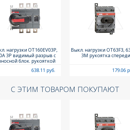
л. нагрузки OT160EV03P,
Выкл. нагрузки OT63F3, 6
0A 3P видимый разрыв с
3M рукоятка сперед
носной блок. рукояткой
HB65J6 и осью OXP6X210
638.11 руб.
179.06 р
С ЭТИМ ТОВАРОМ ПОКУПАЮТ