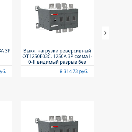
3A 3P
Выкл. нагрузки реверсивный
Выкл. нагр
и
OT1250E03C, 1250A 3P схема I-
OT25F3C, 25A
0-II видимый разрыв без
рукоя
рукоятки
уб.
8 314.73 руб.