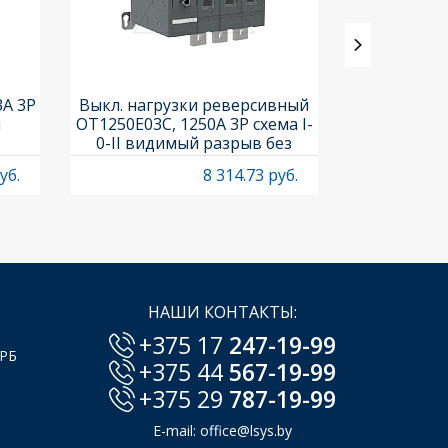
3A 3P
Выкл. нагрузки реверсивный
Выкл. нагр
и
OT1250E03C, 1250A 3P схема I-
OT25F3C, 25A
0-II видимый разрыв без
рукоя
рукоятки
уб.
8 314.73 руб.
НАШИ КОНТАКТЫ:
+375 17
247-19-99
 РБ
+375 44
567-19-99
+375 29
787-19-99
E-mail:
office@lsys.by