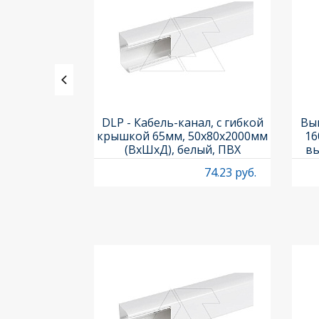
ь PL7-C1/1-
DLP - Кабель-канал, с гибкой
Вык
ка C, 10kA,
крышкой 65мм, 50x80х2000мм
16
 1M
(ВхШхД), белый, ПВХ
вы
O
53.53 руб.
74.23 руб.