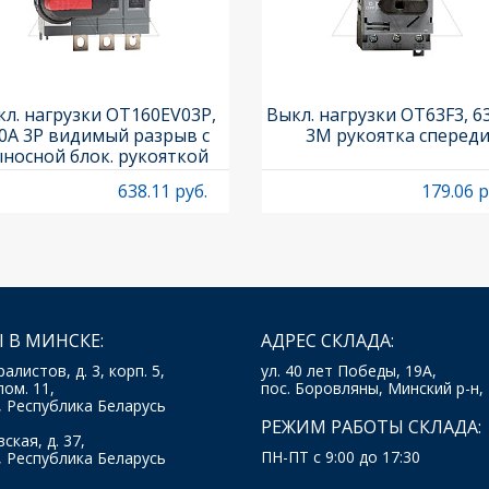
л. нагрузки OT160EV03P,
Выкл. нагрузки OT63F3, 6
0A 3P видимый разрыв с
3M рукоятка сперед
носной блок. рукояткой
HB65J6 и осью OXP6X210
638.11 руб.
179.06 р
 В МИНСКЕ:
АДРЕС СКЛАДА:
ралистов, д. 3, корп. 5,
ул. 40 лет Победы, 19А,
пом. 11,
пос. Боровляны, Минский р-н,
, Республика Беларусь
РЕЖИМ РАБОТЫ СКЛАДА:
ская, д. 37,
ПН-ПТ с 9:00 до 17:30
, Республика Беларусь