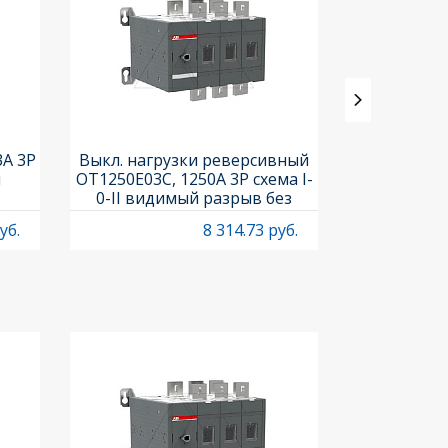
3A 3P
Выкл. нагрузки реверсивный
Выкл. нагр
и
OT1250E03C, 1250A 3P схема I-
OT25F3C, 25A
0-II видимый разрыв без
рукоя
рукоятки
уб.
8 314.73 руб.