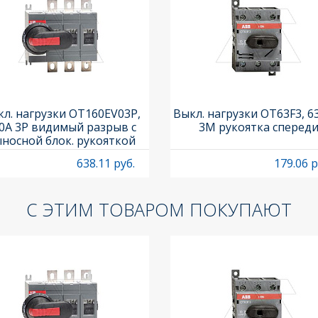
л. нагрузки OT160EV03P,
Выкл. нагрузки OT63F3, 6
0A 3P видимый разрыв с
3M рукоятка сперед
носной блок. рукояткой
HB65J6 и осью OXP6X210
638.11 руб.
179.06 р
С ЭТИМ ТОВАРОМ ПОКУПАЮТ