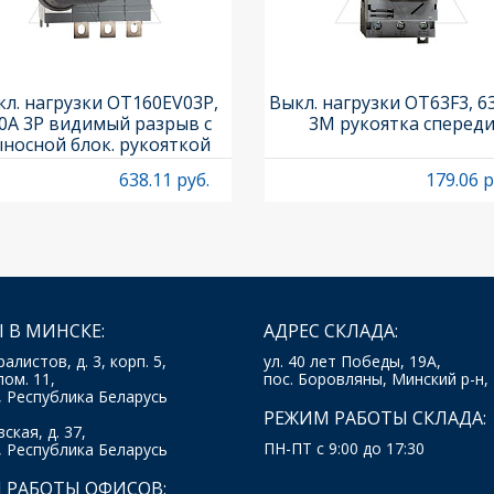
л. нагрузки OT160EV03P,
Выкл. нагрузки OT63F3, 6
0A 3P видимый разрыв с
3M рукоятка сперед
носной блок. рукояткой
HB65J6 и осью OXP6X210
638.11 руб.
179.06 р
 В МИНСКЕ:
АДРЕС СКЛАДА:
ралистов, д. 3, корп. 5,
ул. 40 лет Победы, 19А,
пом. 11,
пос. Боровляны, Минский р-н,
, Республика Беларусь
РЕЖИМ РАБОТЫ СКЛАДА:
ская, д. 37,
ПН-ПТ с 9:00 до 17:30
, Республика Беларусь
 РАБОТЫ ОФИСОВ: