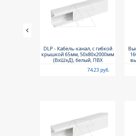
ления задних
DLP - Кабель-канал, с гибкой
Вык
3х3шт.) и
крышкой 65мм, 50x80х2000мм
16
Titan M22-A
(ВхШхД), белый, ПВХ
вы
O
4.97 руб.
74.23 руб.