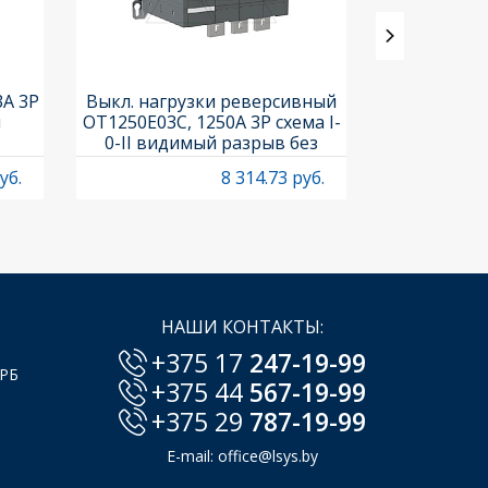
3A 3P
Выкл. нагрузки реверсивный
Выкл. нагр
и
OT1250E03C, 1250A 3P схема I-
OT25F3C, 25A
0-II видимый разрыв без
рукоя
рукоятки
уб.
8 314.73 руб.
НАШИ КОНТАКТЫ:
+375 17
247-19-99
 РБ
+375 44
567-19-99
+375 29
787-19-99
E-mail:
office@lsys.by