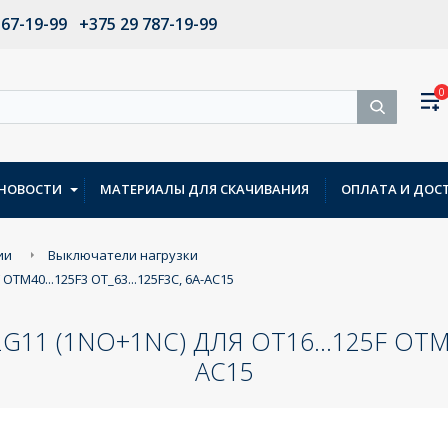
567-19-99
+375 29 787-19-99
0
НОВОСТИ
МАТЕРИАЛЫ ДЛЯ СКАЧИВАНИЯ
ОПЛАТА И ДОС
ии
Выключатели нагрузки
OTM40...125F3 OT_63...125F3C, 6A-AC15
 (1NO+1NC) ДЛЯ OT16...125F OTM40.
AC15