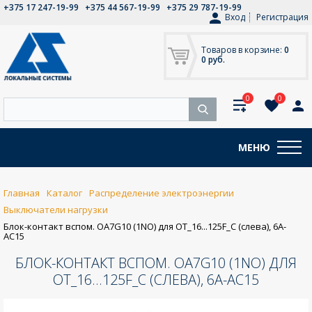
+375 17 247-19-99
+375 44 567-19-99
+375 29 787-19-99
Вход
Регистрация
Товаров в корзине:
0
0 руб.
0
0
МЕНЮ
Главная
Каталог
Распределение электроэнергии
Выключатели нагрузки
Блок-контакт вспом. OA7G10 (1NO) для OT_16...125F_C (слева), 6A-
AC15
БЛОК-КОНТАКТ ВСПОМ. OA7G10 (1NO) ДЛЯ
OT_16...125F_C (СЛЕВА), 6A-AC15