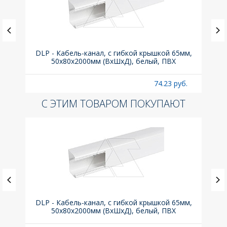
а C,
DLP - Кабель-канал, с гибкой крышкой 65мм,
Вык
50x80х2000мм (ВхШхД), белый, ПВХ
раз
б.
74.23 руб.
С ЭТИМ ТОВАРОМ ПОКУПАЮТ
а C,
DLP - Кабель-канал, с гибкой крышкой 65мм,
Вык
50x80х2000мм (ВхШхД), белый, ПВХ
раз