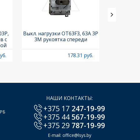
03P,
Выкл. нагрузки OT63F3, 63A 3P
Выкл. нагр
в с
3M рукоятка спереди
OT1250E03C,
кой
0-II вид
210
р
уб.
178.31 руб.
НАШИ КОНТАКТЫ:
+375 17
247-19-99
 РБ
+375 44
567-19-99
+375 29
787-19-99
E-mail:
office@lsys.by