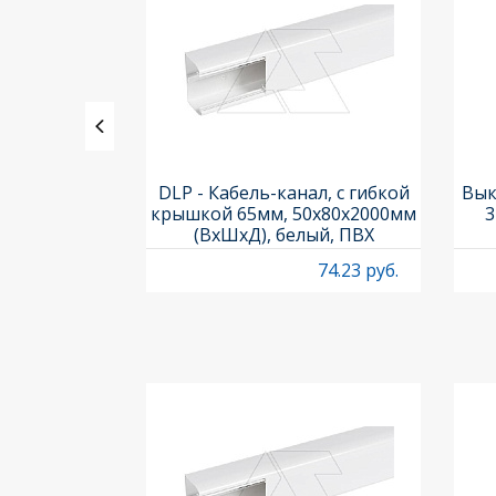
утренний,
DLP - Кабель-канал, с гибкой
Вык
...100° для
крышкой 65мм, 50x80х2000мм
3
а 50х105
(ВхШхД), белый, ПВХ
24.04 руб.
74.23 руб.