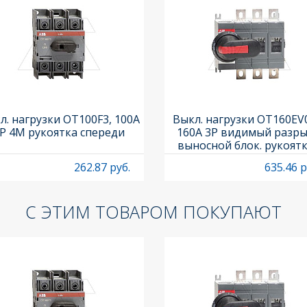
л. нагрузки OT100F3, 100A
Выкл. нагрузки OT160EV
P 4M рукоятка спереди
160A 3P видимый разры
выносной блок. рукоят
OHB65J6 и осью OXP6X
262.87 руб.
635.46 р
С ЭТИМ ТОВАРОМ ПОКУПАЮТ