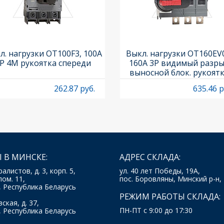
л. нагрузки OT100F3, 100A
Выкл. нагрузки OT160EV
P 4M рукоятка спереди
160A 3P видимый разры
выносной блок. рукоят
OHB65J6 и осью OXP6X
262.87 руб.
635.46 р
 В МИНСКЕ:
АДРЕС СКЛАДА:
ралистов, д. 3, корп. 5,
ул. 40 лет Победы, 19А,
пом. 11,
пос. Боровляны, Минский р-н,
, Республика Беларусь
РЕЖИМ РАБОТЫ СКЛАДА:
ская, д. 37,
ПН-ПТ с 9:00 до 17:30
, Республика Беларусь