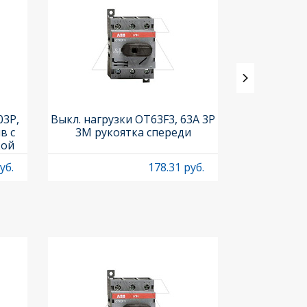
03P,
Выкл. нагрузки OT63F3, 63A 3P
Выкл. нагр
в с
3M рукоятка спереди
OT1250E03C,
кой
0-II вид
210
р
уб.
178.31 руб.