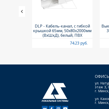
утренний,
DLP - Кабель-канал, с гибкой
Вык
...100° для
крышкой 65мм, 50x80х2000мм
3
а 50х105
(ВхШхД), белый, ПВХ
24.04 руб.
74.23 руб.
ОФИСЫ
ул. Нату
этаж 3, 
г. Минск
ул. Кахов
г. Минск