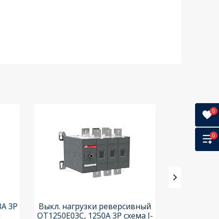
0
0
3A 3P
Выкл. нагрузки реверсивный
Выкл. нагр
и
OT1250E03C, 1250A 3P схема I-
OT25F3C, 25A