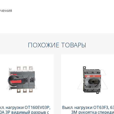
ючения
ПОХОЖИЕ ТОВАРЫ
л. нагрузки OT160EV03P,
Выкл. нагрузки OT63F3, 6
0A 3P видимый разрыв с
3M рукоятка сперед