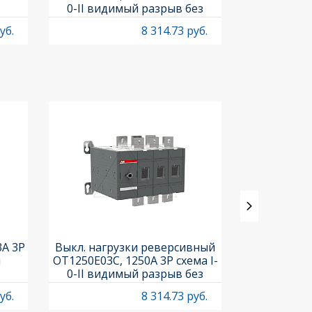
0-II видимый разрыв без
рукоя
рукоятки
уб.
8 314.73 руб.
3A 3P
Выкл. нагрузки реверсивный
Выкл. нагр
и
OT1250E03C, 1250A 3P схема I-
OT25F3C, 25A
0-II видимый разрыв без
рукоя
рукоятки
уб.
8 314.73 руб.