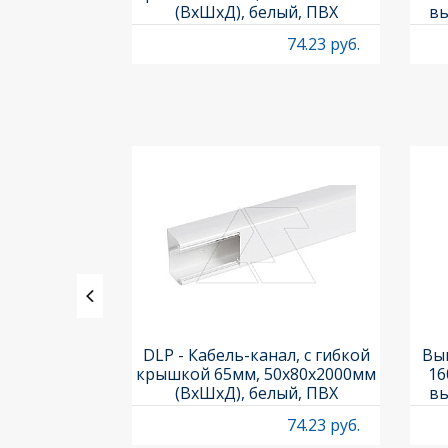
Titan M22-A
(ВхШхД), белый, ПВХ
вы
O
4.97 руб.
74.23 руб.
ления задних
DLP - Кабель-канал, с гибкой
Вык
3х3шт.) и
крышкой 65мм, 50x80х2000мм
16
Titan M22-A
(ВхШхД), белый, ПВХ
вы
O
4.97 руб.
74.23 руб.