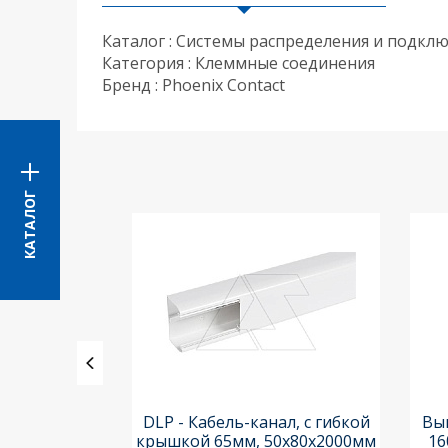
Каталог : Системы распределения и подкл
Категория : Клеммные соединения
Бренд : Phoenix Contact
КАТАЛОГ
ления задних
DLP - Кабель-канал, с гибкой
Вык
3х3шт.) и
крышкой 65мм, 50x80х2000мм
16