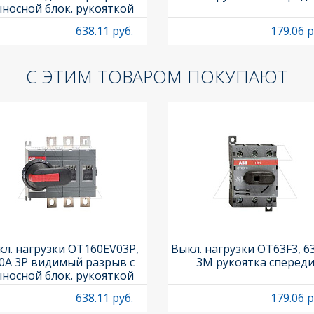
носной блок. рукояткой
HB65J6 и осью OXP6X210
638.11 руб.
179.06 р
С ЭТИМ ТОВАРОМ ПОКУПАЮТ
л. нагрузки OT160EV03P,
Выкл. нагрузки OT63F3, 6
0A 3P видимый разрыв с
3M рукоятка сперед
носной блок. рукояткой
HB65J6 и осью OXP6X210
638.11 руб.
179.06 р