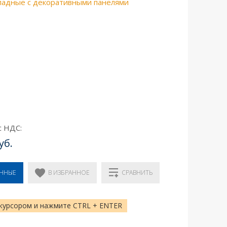
ладные с декоративными панелями
с НДС:
уб.
В ИЗБРАННОЕ
ЕННЫЕ
СРАВНИТЬ
курсором и нажмите CTRL + ENTER