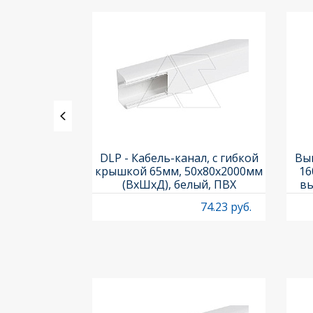
ления задних
DLP - Кабель-канал, с гибкой
Вык
3х3шт.) и
крышкой 65мм, 50x80х2000мм
16
Titan M22-A
(ВхШхД), белый, ПВХ
вы
O
4.97 руб.
74.23 руб.