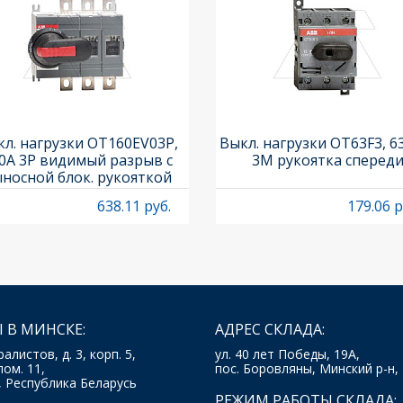
л. нагрузки OT160EV03P,
Выкл. нагрузки OT63F3, 6
0A 3P видимый разрыв с
3M рукоятка сперед
носной блок. рукояткой
HB65J6 и осью OXP6X210
638.11 руб.
179.06 р
 В МИНСКЕ:
АДРЕС СКЛАДА:
ралистов, д. 3, корп. 5,
ул. 40 лет Победы, 19А,
пом. 11,
пос. Боровляны, Минский р-н,
, Республика Беларусь
РЕЖИМ РАБОТЫ СКЛАДА: