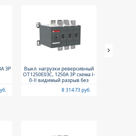
3A 3P
Выкл. нагрузки реверсивный
Выкл. нагр
и
OT1250E03C, 1250A 3P схема I-
OT25F3C, 25A
0-II видимый разрыв без
рукоя
рукоятки
уб.
8 314.73 руб.