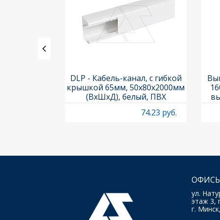
ления задних
DLP - Кабель-канал, с гибкой
Вык
3х3шт.) и
крышкой 65мм, 50x80х2000мм
16
Titan M22-A
(ВхШхД), белый, ПВХ
вы
O
4.97 руб.
74.23 руб.
ОФИСЫ
ул. Нату
этаж 3, 
г. Минск