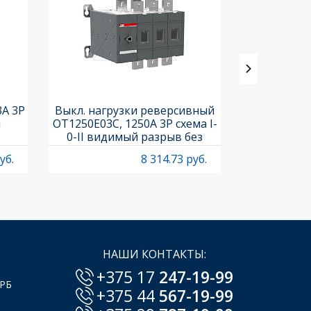
3A 3P
Выкл. нагрузки реверсивный
Выкл. нагр
и
OT1250E03C, 1250A 3P схема I-
OT25F3C, 25A
0-II видимый разрыв без
рукоя
рукоятки
уб.
8 314.73 руб.
НАШИ КОНТАКТЫ:
+375 17
247-19-99
 РБ
+375 44
567-19-99