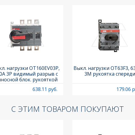
л. нагрузки OT160EV03P,
Выкл. нагрузки OT63F3, 6
0A 3P видимый разрыв с
3M рукоятка сперед
носной блок. рукояткой
HB65J6 и осью OXP6X210
638.11 руб.
179.06 р
С ЭТИМ ТОВАРОМ ПОКУПАЮТ