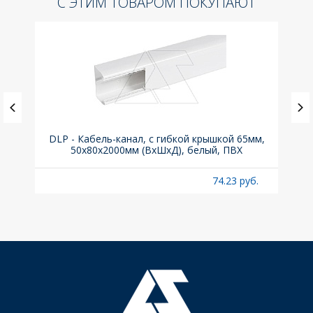
С ЭТИМ ТОВАРОМ ПОКУПАЮТ
DLP - Кабель-канал, с гибкой крышкой 65мм,
Вык
50x80х2000мм (ВхШхД), белый, ПВХ
раз
б.
74.23 руб.