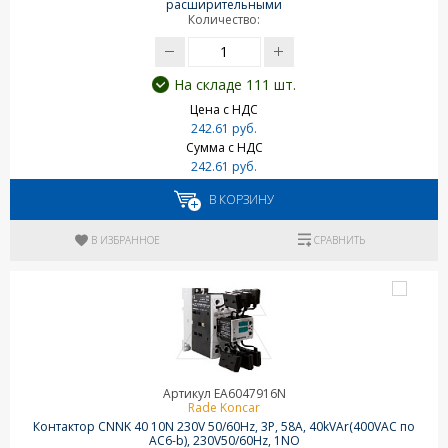
расширительными
Количество:
На складе 111 шт.
Цена с НДС
242.61 руб.
Сумма с НДС
242.61 руб.
В КОРЗИНУ
В ИЗБРАННОЕ
СРАВНИТЬ
Артикул EA6047916N
Rade Koncar
Контактор CNNK 40 10N 230V 50/60Hz, 3P, 58A, 40kVAr(400VAC по
AC6-b), 230V50/60Hz, 1NO