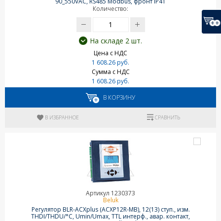
90_550VAC, RS485 Modbus, фронт IP41
Количество:
На складе 2 шт.
Цена с НДС
1 608.26 руб.
Сумма с НДС
1 608.26 руб.
В КОРЗИНУ
В ИЗБРАННОЕ
СРАВНИТЬ
Артикул 1230373
Beluk
Регулятор BLR-ACXplus (ACXP12R-MB), 12(13) ступ., изм.
THDI/THDU/°C, Umin/Umax, TTL интерф., авар. контакт,