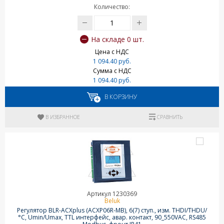
Количество:
На складе 0 шт.
Цена с НДС
1 094.40 руб.
Сумма с НДС
1 094.40 руб.
В КОРЗИНУ
В ИЗБРАННОЕ
СРАВНИТЬ
Артикул 1230369
Beluk
Регулятор BLR-ACXplus (ACXP06R-MB), 6(7) ступ., изм. THDI/THDU/
°C, Umin/Umax, TTL интерфейс, авар. контакт, 90_550VAC, RS485