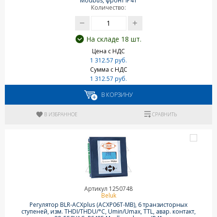
Modbus, фронт IP41
Количество:
На складе 18 шт.
Цена с НДС
1 312.57 руб.
Сумма с НДС
1 312.57 руб.
В КОРЗИНУ
В ИЗБРАННОЕ
СРАВНИТЬ
Артикул 1250748
Beluk
Регулятор BLR-ACXplus (ACXP06T-MB), 6 транзисторных
ступеней, изм. THDI/THDU/°C, Umin/Umax, TTL, авар. контакт,