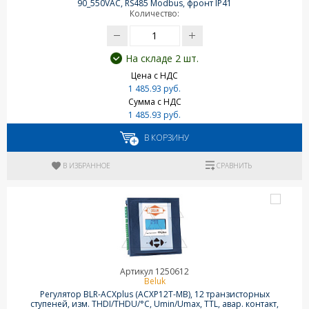
90_550VAC, RS485 Modbus, фронт IP41
Количество:
На складе 2 шт.
Цена с НДС
1 485.93 руб.
Сумма с НДС
1 485.93 руб.
В КОРЗИНУ
В ИЗБРАННОЕ
СРАВНИТЬ
Артикул 1250612
Beluk
Регулятор BLR-ACXplus (ACXP12T-MB), 12 транзисторных
ступеней, изм. THDI/THDU/°C, Umin/Umax, TTL, авар. контакт,